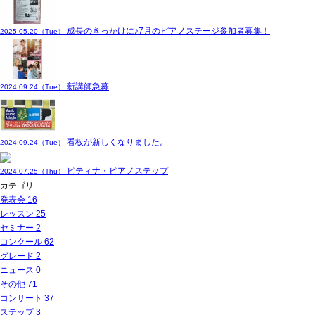
成長のきっかけに♪7月のピアノステージ参加者募集！
2025.05.20（Tue）
新講師急募
2024.09.24（Tue）
看板が新しくなりました。
2024.09.24（Tue）
ピティナ・ピアノステップ
2024.07.25（Thu）
カテゴリ
発表会
16
レッスン
25
セミナー
2
コンクール
62
グレード
2
ニュース
0
その他
71
コンサート
37
ステップ
3